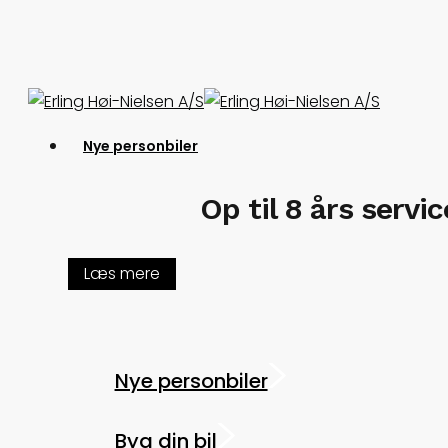
Skip
to
main
content
Menu
Nye personbiler
Op til 8 års servi
Læs mere
Nye personbiler
Byg din bil