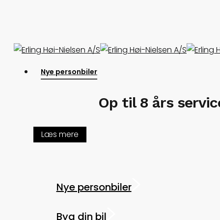
Skip
to
main
content
Menu
Nye personbiler
Op til 8 års servi
Læs mere
Nye personbiler
Byg din bil