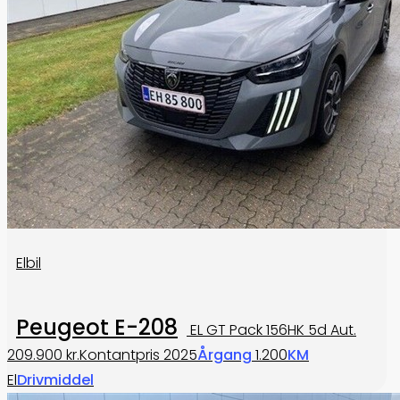
Elbil
Peugeot E-208
EL GT Pack 156HK 5d Aut.
209.900 kr.
Kontantpris
2025
Årgang
1.200
KM
El
Drivmiddel