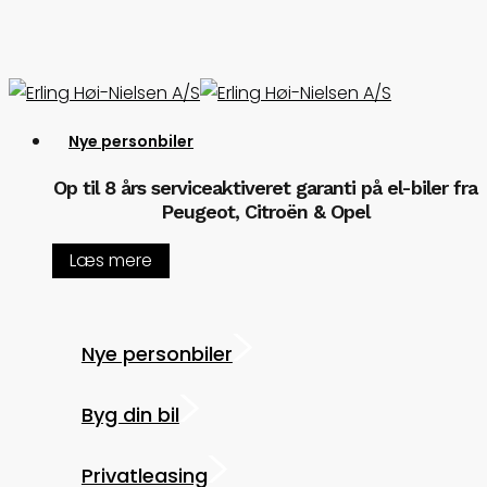
Skip
to
main
content
Menu
Nye personbiler
Op til 8 års serviceaktiveret garanti på el-biler fra
Peugeot, Citroën & Opel
Læs mere
Nye personbiler
Byg din bil
Privatleasing