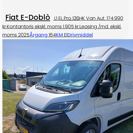
Fiat E-Doblò
L1 EL Pro 136HK Van Aut.
174.990
kr.
Kontantpris ekskl. moms
1.905 kr.
Leasing /md. ekskl.
moms
2025
Årgang
164
KM
El
Drivmiddel