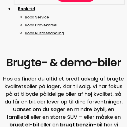
B
o
o
k
t
i
d
Book Service
Book Prøvekørsel
Book Rustbehandling
Brugte- & demo-biler
Hos os finder du altid et bredt udvalg af brugte
kvalitetsbiler på lager, klar til salg. Vi har fokus
på at tilbyde pålidelige biler af høj kvalitet, så
du får en bil, der lever op til dine forventninger.
Uanset om du søger en mindre bybil, en
familiebil eller en større SUV – eller måske en
brugt el-bil
eller en
brugt benzin-bil
har vi