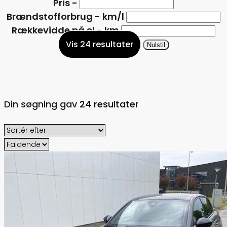
Pris
-
Brændstofforbrug
-
km/l
Rækkevidde på el
-
km
Vis 24 resultater
Nulstil
Din søgning gav
24 resultater