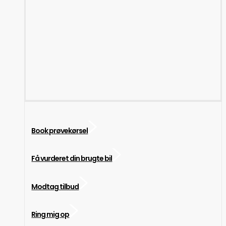
Book prøvekørsel
Få vurderet din brugte bil
Modtag tilbud
Ring mig op