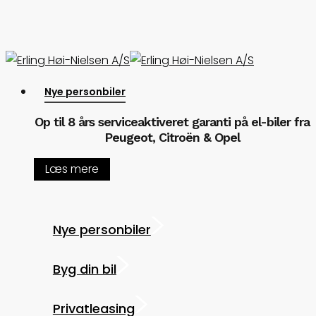
Skip
to
main
content
Menu
Nye personbiler
Op til 8 års serviceaktiveret garanti på el-biler fra
Peugeot, Citroën & Opel
Læs mere
Nye personbiler
Byg din bil
Privatleasing