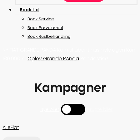
B
o
o
k
t
i
d
Book Service
Book Prøvekørsel
Book Rustbehandling
NY FIAT GRANDE PANDA
Kom til åbent hus hele ugen
Kun
189.990 kr.
Oplev Grande PAnda
Pandastisk!
Kampagner
Toggle
Nye biler
Brugte biler
Alle
Fiat