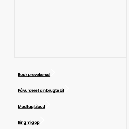
Book prøvekørsel
Få vurderet din brugte bil
Modtag tilbud
Ring mig op