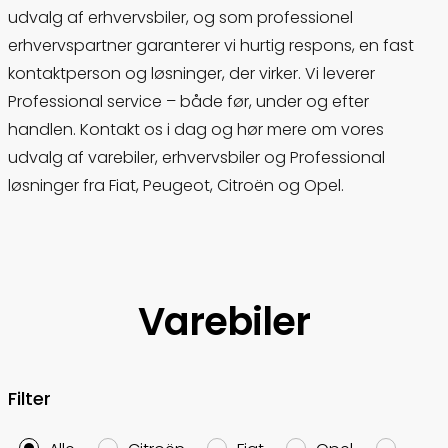
udvalg
af
erhvervsbiler
,
og
som
professionel
erhvervspartner
garanterer
vi
hurtig
respons,
en
fast
kontaktperson
og
løsninger,
der
virker.
Vi
leverer
Professional
service –
både
før,
under
og
efter
handlen.
Kontakt
os
i
dag
og
hør
mere
om
vores
udvalg
af
varebiler
,
erhvervsbiler
og
Professional
løsninger
fra
Fiat,
Peugeot,
Citroën
og
Opel.
Varebiler
Filter