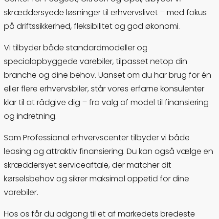
skræddersyede
løsninger
til
erhvervslivet –
med
fokus
på
driftssikkerhed,
fleksibilitet
og
god
økonomi.
Vi
tilbyder
både
standardmodeller
og
specialopbyggede
varebiler
,
tilpasset
netop
din
branche
og
dine
behov.
Uanset
om
du
har
brug
for
én
eller
flere
erhvervsbiler
,
står
vores
erfarne
konsulenter
klar
til
at
rådgive
dig –
fra
valg
af
model
til
finansiering
og
indretning.
Som
Professional erhvervsc
enter
tilbyder
vi
både
leasing og
attraktiv
finansiering.
Du
kan
også
vælge
en
skræddersyet
serviceaftale,
der
matcher
dit
kørselsbehov
og
sikrer
maksimal
oppetid
for
dine
varebiler
.
Hos
os
får
du
adgang
til
et
af
markedets
bredeste