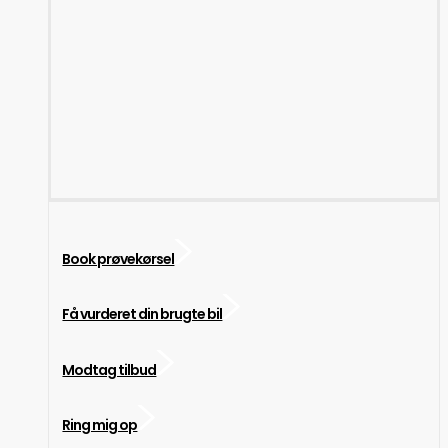
Book prøvekørsel
Få vurderet din brugte bil
Modtag tilbud
Ring mig op