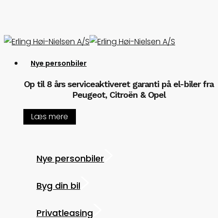
Skip
to
main
content
Menu
Nye personbiler
Op til 8 års serviceaktiveret garanti på el-biler fra
Peugeot, Citroën & Opel
Læs mere
Nye personbiler
Byg din bil
Privatleasing