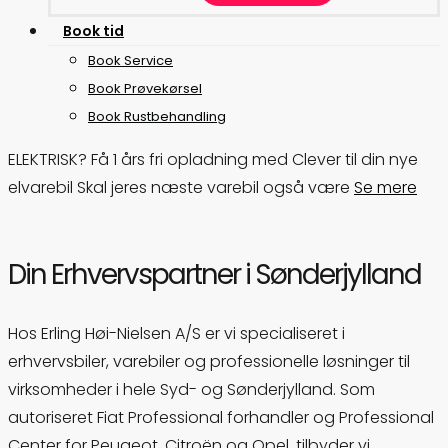
B
o
o
k
t
i
d
Book Service
Book Prøvekørsel
Book Rustbehandling
ELEKTRISK?
Få 1 års fri opladning med Clever til din nye
elvarebil
Skal jeres næste varebil også være
Se mere
Din
Erhvervspartner
i
Sønderjylland
Hos
Erling
Høi-
Nielsen
A/
S
er vi
specialiseret
i
erhvervsbiler
,
varebiler
og
professionelle
løsninger
til
virksomheder
i
hele
Syd-
og
Sønderjylland.
Som
autoriseret
Fiat
Professional
forhandler
og
Professional
Center
for
Peugeot
,
Citroën
og
Opel
,
tilbyder
vi