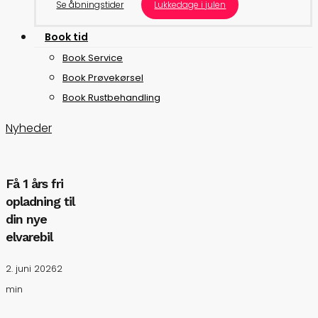
Se åbningstider
Lukkedage i julen
B
o
o
k
t
i
d
Book Service
Book Prøvekørsel
Book Rustbehandling
Nyheder
Få
Få 1 års fri
opladning til
1
din nye
års
elvarebil
fri
opladning
2. juni 2026
2
til
min
din