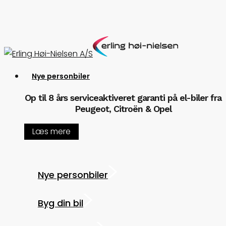
Skip
to
main
content
Menu
Nye personbiler
Op til 8 års serviceaktiveret garanti på el-biler fra
Peugeot, Citroën & Opel
Læs mere
Nye personbiler
Byg din bil