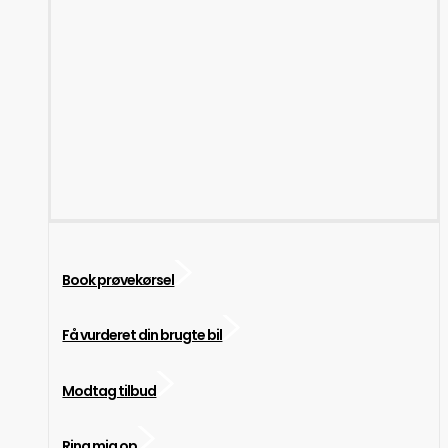
Book prøvekørsel
Få vurderet din brugte bil
Modtag tilbud
Ring mig op