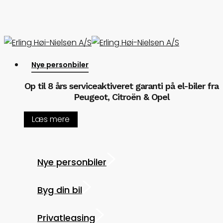
Skip
to
main
content
Menu
Nye personbiler
Op til 8 års serviceaktiveret garanti på el-biler fra
Peugeot, Citroën & Opel
Læs mere
Nye personbiler
Byg din bil
Privatleasing