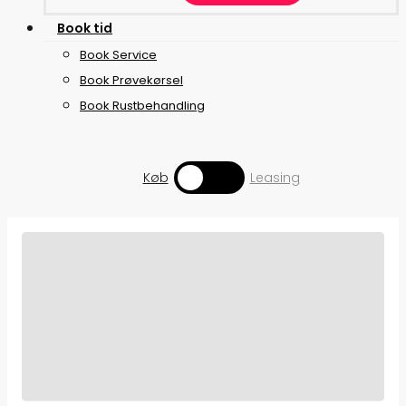
B
o
o
k
t
i
d
Book Service
Book Prøvekørsel
Book Rustbehandling
Toggle
Køb
Leasing