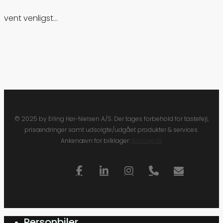
vent venligst...
© 2025 by Erling Høi-Nielsen A/S. Der tages forbehold for tastefejl,
prisændringer samt udsolgte/udgået produkter & services.
Ankenævn for bilklager:
Bilklage.dk
facebook
linkedin
instagram
phone
email
Personbiler
Close