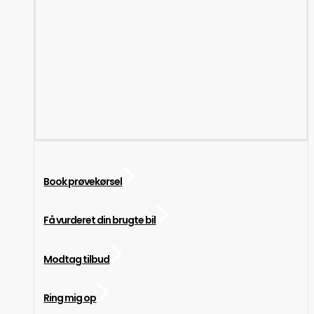
Book prøvekørsel
Få vurderet din brugte bil
Modtag tilbud
Ring mig op