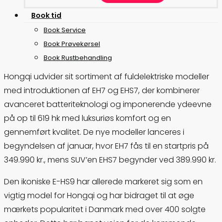
B
o
o
k
t
i
d
Book Service
Book Prøvekørsel
Book Rustbehandling
Hongqi udvider sit sortiment af fuldelektriske modeller
med introduktionen af EH7 og EHS7, der kombinerer
avanceret batteriteknologi og imponerende ydeevne
på op til 619 hk med luksuriøs komfort og en
gennemført kvalitet. De nye modeller lanceres i
begyndelsen af januar, hvor EH7 fås til en startpris på
349.990 kr., mens SUV’en EHS7 begynder ved 389.990 kr.
Den ikoniske E-HS9 har allerede markeret sig som en
vigtig model for Hongqi og har bidraget til at øge
mærkets popularitet i Danmark med over 400 solgte