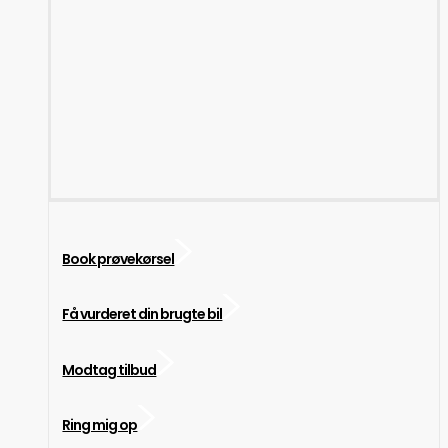
Book prøvekørsel
Få vurderet din brugte bil
Modtag tilbud
Ring mig op