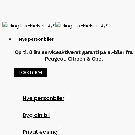
Skip
to
main
content
Menu
Nye personbiler
Op til 8 års serviceaktiveret garanti på el-biler fra
Peugeot, Citroën & Opel
Læs mere
Nye personbiler
Byg din bil
Privatleasing