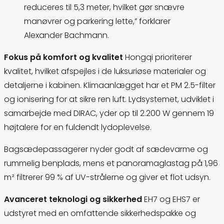
reduceres til 5,3 meter, hvilket gør snævre
manøvrer og parkering lette,” forklarer
Alexander Bachmann.
Fokus på komfort og kvalitet
Hongqi prioriterer
kvalitet, hvilket afspejles i de luksuriøse materialer og
detaljerne i kabinen. Klimaanlægget har et PM 2.5-filter
og ionisering for at sikre ren luft. Lydsystemet, udviklet i
samarbejde med DIRAC, yder op til 2.200 W gennem 19
højtalere for en fuldendt lydoplevelse.
Bagsædepassagerer nyder godt af sædevarme og
rummelig benplads, mens et panoramaglastag på 1,96
m² filtrerer 99 % af UV-strålerne og giver et flot udsyn.
Avanceret teknologi og sikkerhed
EH7 og EHS7 er
udstyret med en omfattende sikkerhedspakke og