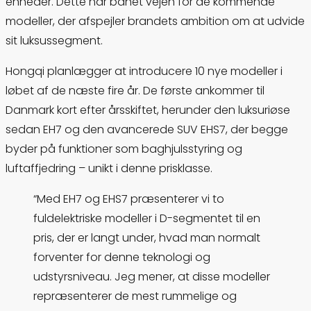
enheder. Dette har banet vejen for de kommende
modeller, der afspejler brandets ambition om at udvide
sit luksussegment.
Hongqi planlægger at introducere 10 nye modeller i
løbet af de næste fire år. De første ankommer til
Danmark kort efter årsskiftet, herunder den luksuriøse
sedan EH7 og den avancerede SUV EHS7, der begge
byder på funktioner som baghjulsstyring og
luftaffjedring – unikt i denne prisklasse.
“Med EH7 og EHS7 præsenterer vi to
fuldelektriske modeller i D-segmentet til en
pris, der er langt under, hvad man normalt
forventer for denne teknologi og
udstyrsniveau. Jeg mener, at disse modeller
repræsenterer de mest rummelige og