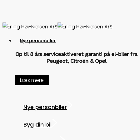
Skip
to
main
content
Menu
Nye personbiler
Op til 8 års serviceaktiveret garanti på el-biler fra
Peugeot, Citroën & Opel
Læs mere
Nye personbiler
Byg din bil