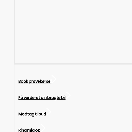
Book prøvekørsel
Få vurderet din brugte bil
Modtag tilbud
Ring mig op