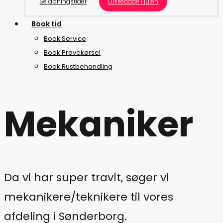
Se åbningstider
Lukkedage i julen
B
o
o
k
t
i
d
Book Service
Book Prøvekørsel
Book Rustbehandling
Mekaniker
Da vi har super travlt, søger vi
mekanikere/teknikere til vores
afdeling i Sønderborg.