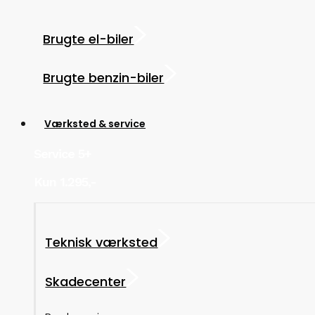
Brugte el-biler
Brugte benzin-biler
Værksted & service
Service 5+
Kun 1.295,-
Teknisk værksted
Skadecenter