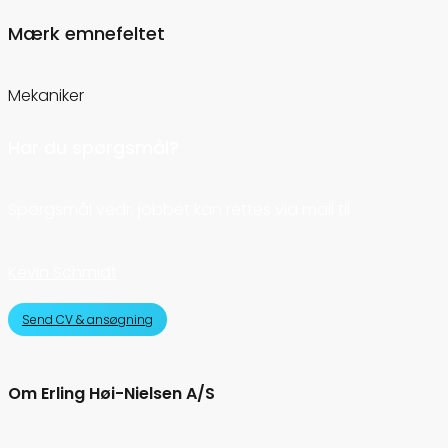
Mærk emnefeltet
Mekaniker
Har du spørgsmål?
Spørgsmål vedr. jobbet kan rettes via mail til
Kevin Schmidt
Send CV & ansøgning
Om Erling Høi-Nielsen A/S