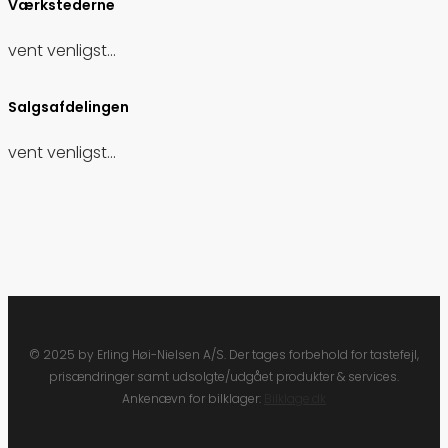
Værkstederne
vent venligst...
Salgsafdelingen
vent venligst...
© 2025 by Erling Høi-Nielsen A/S. Der tages forbehold for tastefejl,
prisændringer samt udsolgte/udgået produkter & services.
Ankenævn for bilklager:
Bilklage.dk