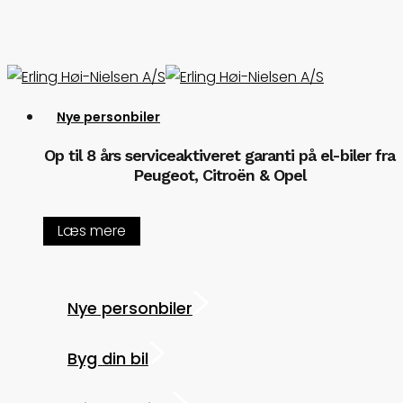
Skip
to
main
content
Menu
Nye personbiler
Op til 8 års serviceaktiveret garanti på el-biler fra
Peugeot, Citroën & Opel
Læs mere
Nye personbiler
Byg din bil