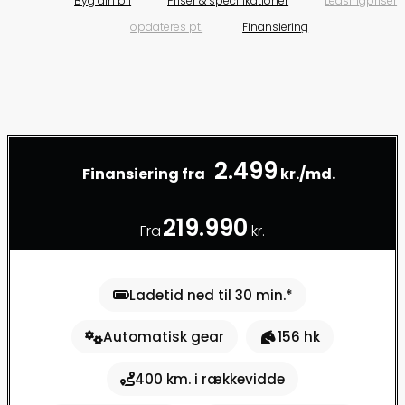
Byg din bil
Priser & specifikationer
Leasingpriser
opdateres pt.
Finansiering
2.499
Finansiering fra
kr./md.
219.990
Fra
kr.
Ladetid ned til 30 min.*
Automatisk gear
156 hk
400 km. i rækkevidde