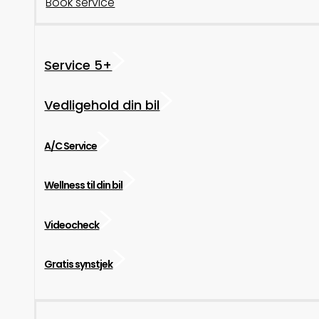
Book service
Service 5+
Vedligehold din bil
A/C Service
Wellness til din bil
Videocheck
Gratis synstjek