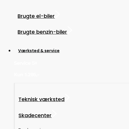
Brugte el-biler
Brugte benzin-biler
Værksted & service
Service 5+
Kun 1.295,-
Teknisk værksted
Skadecenter