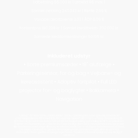
Udbetaling 55.000 kr. | Løbetid 96 mdr. |
Samlet betaling 240.343 kr. | Rente 2,99 %
Variabel debitorrente 3,03 | ÅOP 6,09 %
Kontantpris 190.238 kr. | Samlet kreditbeløb 200.000 kr.
Samlede kreditomkostninger 50.105 kr.
Inkluderet udstyr
• Sorte premiumsæder • 18" alufælge •
Parkeringssensor, for og bag • Vejbane- og
køreassistent • Adaptiv fartpilot • Full LED
projector for- og baglygter • Bakkamera •
Navigation
Forbrug*: 15,7 kWh/100 km. Rækkevidde*: 394 km. Opladningstid under optimale ladeforhold
v/normalopladning 0-100%: Ned til 5t 30m ved max. ladeeffekt (11 kW); v/hurtig-/lynopladning 20-
80%: Ned til 24m ved max. ladeeffekt på 100 kW. Kaskoforsikring og betaling via NETS er påkrævet.
Gælder ved finansiering via Jyske Finans. Positiv kreditgodkendelse forudsættes. Kampagnen kan
ikke kombineres med øvrige tilbud og er enkeltstående. Der er 14 dages fortrydelsesret på lånet.
Der tages forbehold for generel rentestigning inden, kontrakten indgås. Bilen er vist med
ekstraudstyr. Prisen gælder, så længe lager haves. *Påvirkes af kørestil, hastighed, vejr, tilvalg af
udstyr mv.