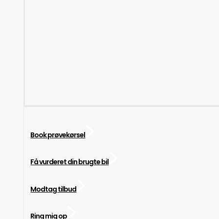
Book prøvekørsel
Få vurderet din brugte bil
Modtag tilbud
Ring mig op