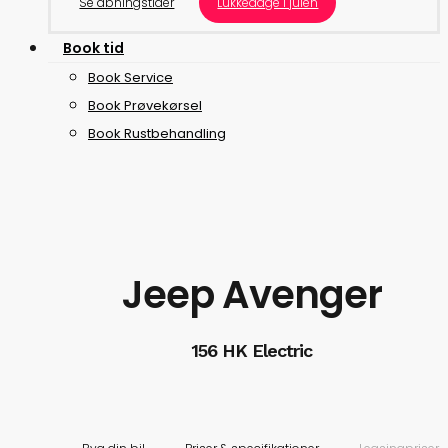
Se åbningstider
Lukkedage i julen
B
o
o
k
t
i
d
Book Service
Book Prøvekørsel
Book Rustbehandling
Jeep Avenger
156 HK Electric