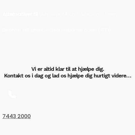
Alternativer til
Vehicle not found Vehicle not found
Biltorvet API: unexpected response code (400)
Vi er altid klar til at hjælpe dig.
Kontakt os i dag og lad os hjælpe dig hurtigt videre…
7443 2000