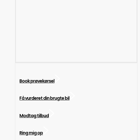
Book prøvekørsel
Få vurderet din brugte bil
Modtag tilbud
Ring mig op