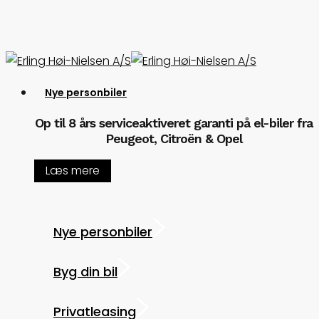
Skip
to
main
content
Menu
Nye personbiler
Op til 8 års serviceaktiveret garanti på el-biler fra
Peugeot, Citroën & Opel
Læs mere
Nye personbiler
Byg din bil
Privatleasing